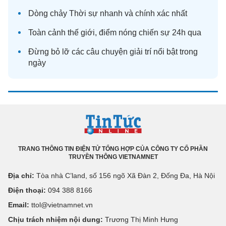
Dòng chảy
Thời sự
nhanh và chính xác nhất
Toàn cảnh
thế giới
, điểm nóng chiến sự 24h qua
Đừng bỏ lỡ các câu chuyện
giải trí
nổi bật trong
ngày
TRANG THÔNG TIN ĐIỆN TỬ TỔNG HỢP CỦA CÔNG TY CỔ PHẦN
TRUYỀN THÔNG VIETNAMNET
Địa chỉ:
Tòa nhà C’land, số 156 ngõ Xã Đàn 2, Đống Đa, Hà Nội
Điện thoại:
094 388 8166
Email:
ttol@vietnamnet.vn
Chịu trách nhiệm nội dung:
Trương Thị Minh Hưng