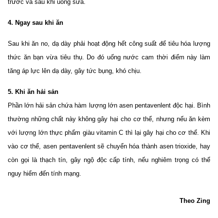
trước và sau khi uống sữa.
4. Ngay sau khi ăn
Sau khi ăn no, dạ dày phải hoạt động hết công suất để tiêu hóa lượng
thức ăn bạn vừa tiêu thụ. Do đó uống nước cam thời điểm này làm
tăng áp lực lên dạ dày, gây tức bụng, khó chịu.
5. Khi ăn hải sản
Phần lớn hải sản chứa hàm lượng lớn asen pentavenlent độc hại. Bình
thường những chất này không gây hại cho cơ thể, nhưng nếu ăn kèm
với lượng lớn thực phẩm giàu vitamin C thì lại gây hại cho cơ thể. Khi
vào cơ thể, asen pentavenlent sẽ chuyển hóa thành asen trioxide, hay
còn gọi là thạch tín, gây ngộ độc cấp tính, nếu nghiêm trọng có thể
nguy hiểm đến tính mạng.
Theo Zing