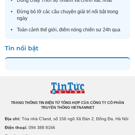
Dòng chảy
Thời sự
nhanh và chính xác nhất
Đừng bỏ lỡ các câu chuyện
giải trí
nổi bật trong
ngày
Toàn cảnh
thế giới
, điểm nóng chiến sự 24h qua
Tin nổi bật
TRANG THÔNG TIN ĐIỆN TỬ TỔNG HỢP CỦA CÔNG TY CỔ PHẦN
TRUYỀN THÔNG VIETNAMNET
Địa chỉ:
Tòa nhà C’land, số 156 ngõ Xã Đàn 2, Đống Đa, Hà Nội
Điện thoại:
094 388 8166