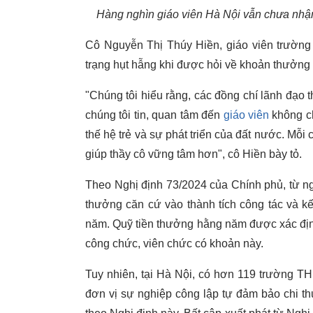
Hàng nghìn giáo viên Hà Nội vẫn chưa nhận
Cô Nguyễn Thị Thúy Hiền, giáo viên trườn
trạng hụt hẫng khi được hỏi về khoản thưởng 
"Chúng tôi hiểu rằng, các đồng chí lãnh đạo 
chúng tôi tin, quan tâm đến
giáo viên
không ch
thế hệ trẻ và sự phát triển của đất nước. Mỗi
giúp thầy cô vững tâm hơn", cô Hiền bày tỏ.
Theo Nghị định 73/2024 của Chính phủ, từ ng
thưởng căn cứ vào thành tích công tác và k
năm. Quỹ tiền thưởng hằng năm được xác định
công chức, viên chức có khoản này.
Tuy nhiên, tại Hà Nội, có hơn 119 trường T
đơn vị sự nghiệp công lập tự đảm bảo chi t