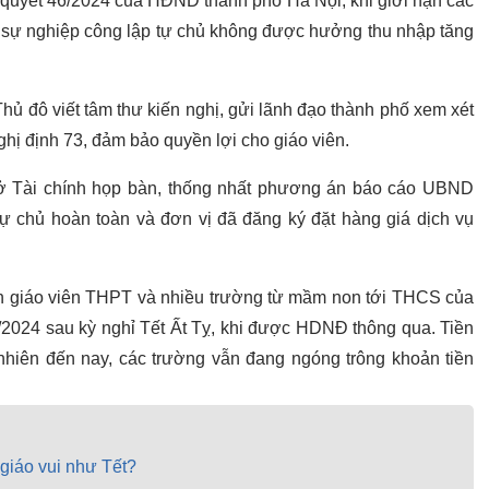
 quyết 46/2024 của HĐND thành phố Hà Nội, khi giới hạn các
vị sự nghiệp công lập tự chủ không được hưởng thu nhập tăng
hủ đô viết tâm thư kiến nghị, gửi lãnh đạo thành phố xem xét
hị định 73, đảm bảo quyền lợi cho giáo viên.
 Tài chính họp bàn, thống nhất phương án báo cáo UBND
ự chủ hoàn toàn và đơn vị đã đăng ký đặt hàng giá dịch vụ
 giáo viên THPT và nhiều trường từ mầm non tới THCS của
/2024 sau kỳ nghỉ Tết Ất Tỵ, khi được HDNĐ thông qua. Tiền
nhiên đến nay, các trường vẫn đang ngóng trông khoản tiền
giáo vui như Tết?