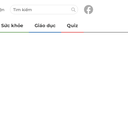
iện
Sức khỏe
Giáo dục
Quiz