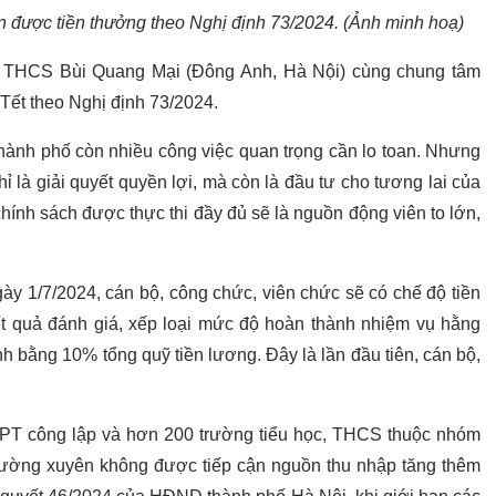
 được tiền thưởng theo Nghị định 73/2024. (Ảnh minh hoạ)
g THCS Bùi Quang Mại (Đông Anh, Hà Nội) cùng chung tâm
Tết theo Nghị định 73/2024.
thành phố còn nhiều công việc quan trọng cần lo toan. Nhưng
ỉ là giải quyết quyền lợi, mà còn là đầu tư cho tương lai của
 chính sách được thực thi đầy đủ sẽ là nguồn động viên to lớn,
ày 1/7/2024, cán bộ, công chức, viên chức sẽ có chế độ tiền
ết quả đánh giá, xếp loại mức độ hoàn thành nhiệm vụ hằng
 bằng 10% tổng quỹ tiền lương. Đây là lần đầu tiên, cán bộ,
HPT công lập và hơn 200 trường tiểu học, THCS thuộc nhóm
hường xuyên không được tiếp cận nguồn thu nhập tăng thêm