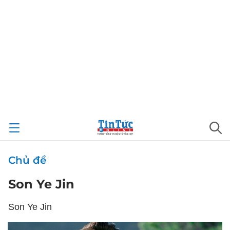
Chủ đề
Son Ye Jin
Son Ye Jin