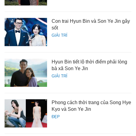
Con trai Hyun Bin và Son Ye Jin gây
sốt
GIẢI TRÍ
Hyun Bin tiết lộ thời điểm phải lòng
bà xã Son Ye Jin
GIẢI TRÍ
Phong cách thời trang của Song Hye
Kyo và Son Ye Jin
ĐẸP