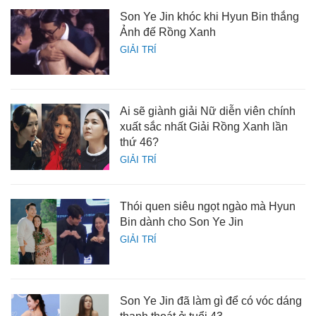
Son Ye Jin khóc khi Hyun Bin thắng
Ảnh đế Rồng Xanh
GIẢI TRÍ
Ai sẽ giành giải Nữ diễn viên chính
xuất sắc nhất Giải Rồng Xanh lần
thứ 46?
GIẢI TRÍ
Thói quen siêu ngọt ngào mà Hyun
Bin dành cho Son Ye Jin
GIẢI TRÍ
Son Ye Jin đã làm gì để có vóc dáng