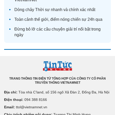
Dòng chảy
Thời sự
nhanh và chính xác nhất
Toàn cảnh
thế giới
, điểm nóng chiến sự 24h qua
Đừng bỏ lỡ các câu chuyện
giải trí
nổi bật trong
ngày
TRANG THÔNG TIN ĐIỆN TỬ TỔNG HỢP CỦA CÔNG TY CỔ PHẦN
TRUYỀN THÔNG VIETNAMNET
Địa chỉ:
Tòa nhà C’land, số 156 ngõ Xã Đàn 2, Đống Đa, Hà Nội
Điện thoại:
094 388 8166
Email:
ttol@vietnamnet.vn
Chịu trách nhiệm nội dung:
Trương Thị Minh Hưng