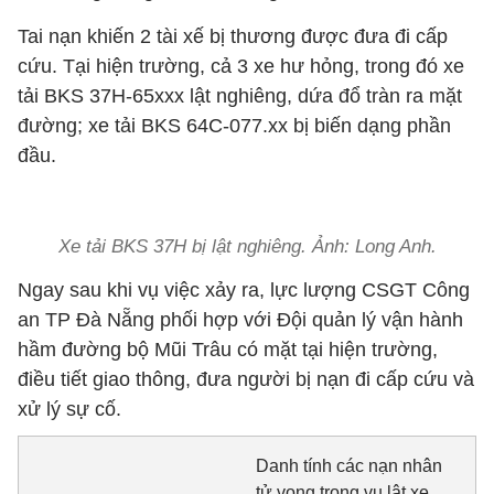
Tai nạn khiến 2 tài xế bị thương được đưa đi cấp
cứu. Tại hiện trường, cả 3 xe hư hỏng, trong đó xe
tải BKS 37H-65xxx lật nghiêng, dứa đổ tràn ra mặt
đường; xe tải BKS 64C-077.xx bị biến dạng phần
đầu.
Xe tải BKS 37H bị lật nghiêng. Ảnh: Long Anh.
Ngay sau khi vụ việc xảy ra, lực lượng CSGT Công
an TP Đà Nẵng phối hợp với Đội quản lý vận hành
hầm đường bộ Mũi Trâu có mặt tại hiện trường,
điều tiết giao thông, đưa người bị nạn đi cấp cứu và
xử lý sự cố.
Danh tính các nạn nhân
tử vong trong vụ lật xe