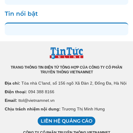
Tin nổi bật
TRANG THÔNG TIN ĐIỆN TỬ TỔNG HỢP CỦA CÔNG TY CỔ PHẦN
TRUYỀN THÔNG VIETNAMNET
Địa chỉ:
Tòa nhà C’land, số 156 ngõ Xã Đàn 2, Đống Đa, Hà Nội
Điện thoại:
094 388 8166
Email:
ttol@vietnamnet.vn
Chịu trách nhiệm nội dung:
Trương Thị Minh Hưng
LIÊN HỆ QUẢNG CÁO
CÔNG TY CỔ PHẦN TRUYỀN THÔNG VIETNAMNET