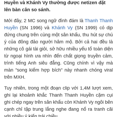
Huyền và Khánh Vy thường được netizen đặt
lên bàn cân so sánh.
Mới đây, 2 MC song ngữ đình đám là
Thanh Thanh
Huyền
(SN 1996) và
Khánh Vy
(SN 1999) có dịp
đứng chung trên cùng một sân khấu, thu hút sự chú
ý của đông đảo người hâm mộ. Bởi cả hai đều là
những cô gái tài giỏi, sở hữu nhiều yếu tố toàn diện
từ ngoại hình ưa nhìn đến chất giọng truyền cảm,
trình tiếng Anh siêu đẳng. Cũng chính vì vậy mà
màn "song kiếm hợp bích" này nhanh chóng viral
trên MXH.
Tuy nhiên, trong một đoạn clip với 1,4M lượt xem,
ghi lại khoảnh khắc Thanh Thanh Huyền cặm cụi
ghi chép ngay trên sân khấu còn Khánh Vy ngôi bên
cạnh chỉ tập trung lắng nghe đang nổ ra tranh cãi
với nhiều ý kiến trái chiều.