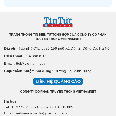
TRANG THÔNG TIN ĐIỆN TỬ TỔNG HỢP CỦA CÔNG TY CỔ PHẦN
TRUYỀN THÔNG VIETNAMNET
Địa chỉ:
Tòa nhà C’land, số 156 ngõ Xã Đàn 2, Đống Đa, Hà Nội
Điện thoại:
094 388 8166
Email:
ttol@vietnamnet.vn
Chịu trách nhiệm nội dung:
Trương Thị Minh Hưng
LIÊN HỆ QUẢNG CÁO
CÔNG TY CỔ PHẦN TRUYỀN THÔNG VIETNAMNET
Hà Nội
Tel: 04 3772 7988 - Hotline: 0919 405 885
Email: vietnamnetjsc.hn@vietnamnet.vn