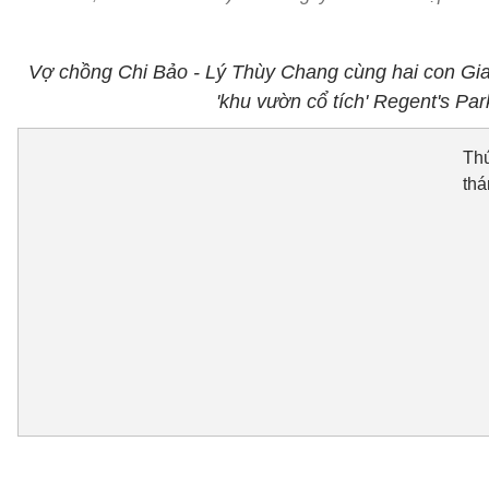
Vợ chồng Chi Bảo - Lý Thùy Chang cùng hai con Gia
'khu vườn cổ tích' Regent's P
Thú
thá