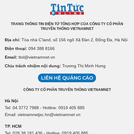
TRANG THÔNG TIN ĐIỆN TỬ TỔNG HỢP CỦA CÔNG TY CỔ PHẦN
TRUYỀN THÔNG VIETNAMNET
Địa chỉ:
Tòa nhà C’land, số 156 ngõ Xã Đàn 2, Đống Đa, Hà Nội
Điện thoại:
094 388 8166
Email:
ttol@vietnamnet.vn
Chịu trách nhiệm nội dung:
Trương Thị Minh Hưng
LIÊN HỆ QUẢNG CÁO
CÔNG TY CỔ PHẦN TRUYỀN THÔNG VIETNAMNET
Hà Nội
Tel: 04 3772 7988 - Hotline: 0919 405 885
Email: vietnamnetjsc.hn@vietnamnet.vn
TP. HCM
Tel: 028 38 181 436 - Hotline: 0919 405 885