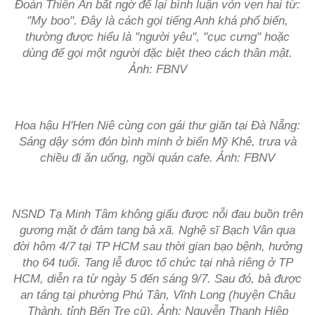
Đoàn Thiên Ân bất ngờ để lại bình luận vỏn vẹn hai từ:
"My boo". Đây là cách gọi tiếng Anh khá phổ biến,
thường được hiểu là "người yêu", "cục cưng" hoặc
dùng để gọi một người đặc biệt theo cách thân mật.
Ảnh: FBNV
Hoa hậu H'Hen Niê cùng con gái thư giãn tại Đà Nẵng:
Sáng dậy sớm đón bình minh ở biển Mỹ Khê, trưa và
chiều đi ăn uống, ngồi quán cafe. Ảnh: FBNV
NSND Tạ Minh Tâm không giấu được nỗi đau buồn trên
gương mặt ở đám tang bà xã. Nghệ sĩ Bạch Vân qua
đời hôm 4/7 tại TP HCM sau thời gian bạo bệnh, hưởng
thọ 64 tuổi. Tang lễ được tổ chức tại nhà riêng ở TP
HCM, diễn ra từ ngày 5 đến sáng 9/7. Sau đó, bà được
an táng tại phường Phú Tân, Vĩnh Long (huyện Châu
Thành, tỉnh Bến Tre cũ). Ảnh: Nguyễn Thanh Hiệp