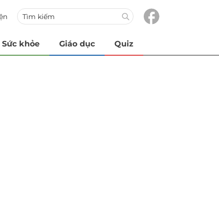
iện
Sức khỏe
Giáo dục
Quiz