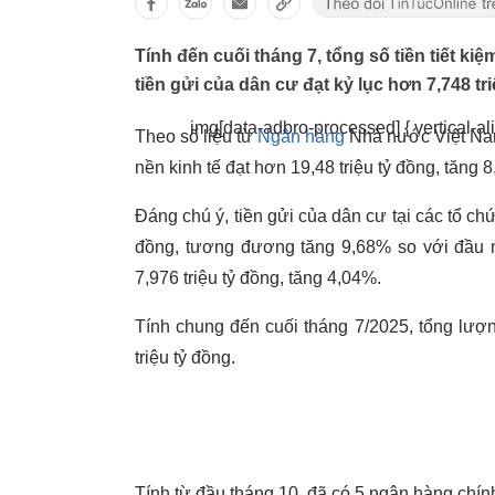
Tính đến cuối tháng 7, tổng số tiền tiết ki
tiền gửi của dân cư đạt kỷ lục hơn 7,748 tr
img[data-adbro-processed] { vertical-ali
Theo số liệu từ
Ngân hàng
Nhà nước Việt Nam
nền kinh tế đạt hơn 19,48 triệu tỷ đồng, tăng
Đáng chú ý, tiền gửi của dân cư tại các tổ ch
đồng, tương đương tăng 9,68% so với đầu nă
7,976 triệu tỷ đồng, tăng 4,04%.
Tính chung đến cuối tháng 7/2025, tổng lượn
triệu tỷ đồng.
Tính từ đầu tháng 10, đã có 5 ngân hàng chín