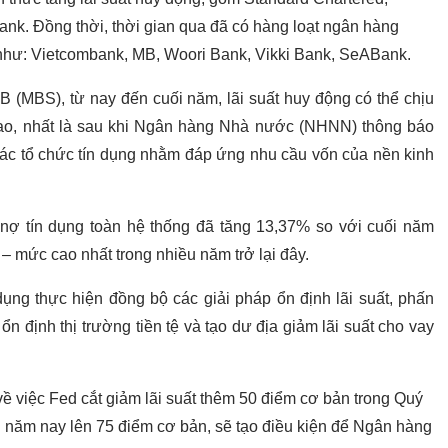
. Đồng thời, thời gian qua đã có hàng loạt ngân hàng
 như: Vietcombank, MB, Woori Bank, Vikki Bank, SeABank.
(MBS), từ nay đến cuối năm, lãi suất huy động có thể chịu
 cao, nhất là sau khi Ngân hàng Nhà nước (NHNN) thông báo
các tổ chức tín dụng nhằm đáp ứng nhu cầu vốn của nền kinh
nợ tín dụng toàn hệ thống đã tăng 13,37% so với cuối năm
 mức cao nhất trong nhiều năm trở lại đây.
ụng thực hiện đồng bộ các giải pháp ổn định lãi suất, phấn
n định thị trường tiền tệ và tạo dư địa giảm lãi suất cho vay
 việc Fed cắt giảm lãi suất thêm 50 điểm cơ bản trong Quý
g năm nay lên 75 điểm cơ bản, sẽ tạo điều kiện để Ngân hàng