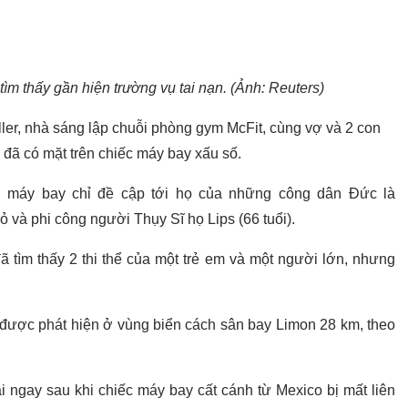
m thấy gần hiện trường vụ tai nạn. (Ảnh: Reuters)
ller, nhà sáng lập chuỗi phòng gym McFit, cùng vợ và 2 con
đã có mặt trên chiếc máy bay xấu số.
n máy bay chỉ đề cập tới họ của những công dân Đức là
nhỏ và phi công người Thụy Sĩ họ Lips (66 tuổi).
ã tìm thấy 2 thi thể của một trẻ em và một người lớn, nhưng
được phát hiện ở vùng biển cách sân bay Limon 28 km, theo
i ngay sau khi chiếc máy bay cất cánh từ Mexico bị mất liên