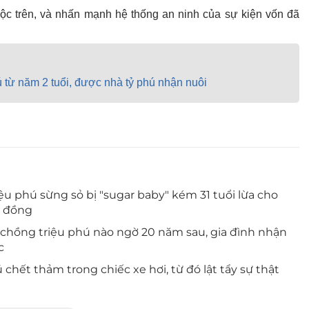
c trên, và nhấn mạnh hệ thống an ninh của sự kiện vốn đã
hú từ năm 2 tuổi, được nhà tỷ phú nhận nuôi
iệu phú sừng sỏ bị "sugar baby" kém 31 tuổi lừa cho
ỷ đồng
y chồng triệu phú nào ngờ 20 năm sau, gia đình nhận
c
 chết thảm trong chiếc xe hơi, từ đó lật tẩy sự thật