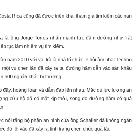
osta Rica cũng đã được triển khai tham gia tìm kiếm các nạn
a là ông Jorge Torres nhấn mạnh lực đâm dường như “rất
iếp tục làm nhiệm vụ tìm kiếm.
ào năm 2010 với vai trò là nhà tổ chức lễ hội âm nhạc techno
, một vụ chen lấn đã xảy ra tại đường hầm dẫn vào sân khấu
hơn 500 người khác bị thương.
xô đẩy, hoảng loạn và dẫm đạp lên nhau. Mặc dù lực lượng an
ượng cứu hộ đã có mặt kịp thời, song do đường hầm có quá
n.
c nói rằng bộ phận an ninh của ông Schaller đã không ngăn
 đó lối vào đã xảy ra tình trạng chen chúc quá tải.