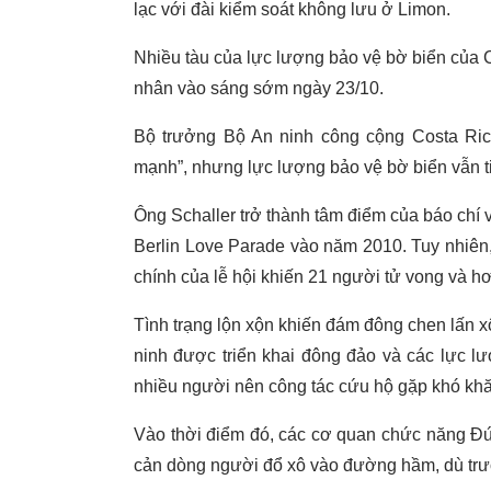
lạc với đài kiểm soát không lưu ở Limon.
Nhiều tàu của lực lượng bảo vệ bờ biển của C
nhân vào sáng sớm ngày 23/10.
Bộ trưởng Bộ An ninh công cộng Costa Ric
mạnh”, nhưng lực lượng bảo vệ bờ biển vẫn t
Ông Schaller trở thành tâm điểm của báo chí v
Berlin Love Parade vào năm 2010. Tuy nhiên
chính của lễ hội khiến 21 người tử vong và 
Tình trạng lộn xộn khiến đám đông chen lấn 
ninh được triển khai đông đảo và các lực l
nhiều người nên công tác cứu hộ gặp khó khă
Vào thời điểm đó, các cơ quan chức năng Đứ
cản dòng người đổ xô vào đường hầm, dù trước