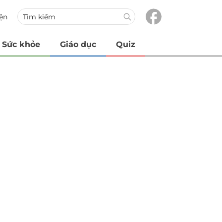
iện
Sức khỏe
Giáo dục
Quiz