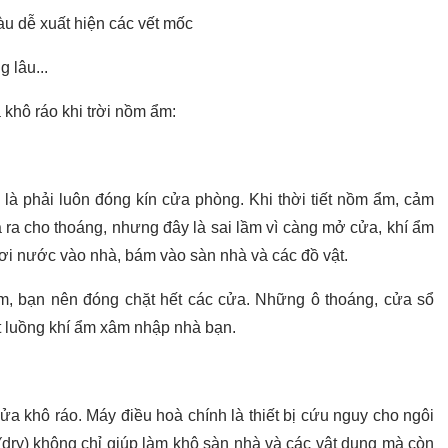
àu dễ xuất hiện các vết mốc
g lâu...
khô ráo khi trời nồm ẩm:
m là phải luôn đóng kín cửa phòng. Khi thời tiết nồm ẩm, cảm
ra cho thoáng, nhưng đây là sai lầm vì càng mở cửa, khí ẩm
i nước vào nhà, bám vào sàn nhà và các đồ vật.
ẩm, bạn nên đóng chặt hết các cửa. Những ô thoáng, cửa sổ
t luồng khí ẩm xâm nhập nhà bạn.
a khô ráo. Máy điều hoà chính là thiết bị cứu nguy cho ngôi
 (dry) không chỉ giúp làm khô sàn nhà và các vật dụng mà còn