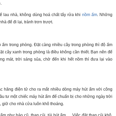
ẻ.
ể lau nhà, không dùng hoá chất tẩy rửa khi
nồm ẩm
. Những
à để đi lại, tránh trơn trượt.
ộ ẩm trong phòng. Đặt càng nhiều cây trong phòng thì độ ẩm
ặt cây xanh trong phòng là điều không cần thiết. Bạn nên để
ng mát, trời sáng sủa, chờ đến khi hết nồm thì đưa lại vào
c hãng điện tử cho ra mắt nhiều dòng máy hút ẩm với công
ầu tư một chiếc máy hút ẩm để chuẩn bị cho những ngày trời
, giữ cho nhà cửa luôn khô thoáng.
 ẩm như báo cũ, than củi, túi hút ẩm… Việc đặt than củi khô,