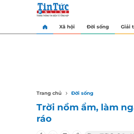
Xã hội
Đời sống
Giải t
Trang chủ
Đời sống
Trời nồm ẩm, làm ng
ráo