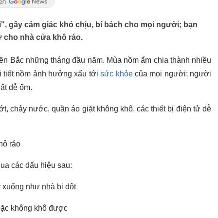
", gây cảm giác khó chịu, bí bách cho mọi người; bạn
ữ cho nhà cửa khô ráo.
 miền Bắc những tháng đầu năm. Mùa nồm ẩm chia thành nhiều
ời tiết nồm ảnh hưởng xấu tới
sức khỏe
của mọi người; người
rất dễ ốm.
t, chảy nước, quần áo giặt không khô, các thiết bị điện tử dễ
hô ráo
qua các dấu hiệu sau:
y xuống như nhà bị dột
hoặc không khô được