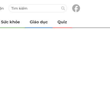
iện
Sức khỏe
Giáo dục
Quiz