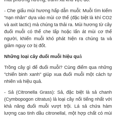
- Che giấu mùi hương hấp dẫn muỗi: Muỗi tìm kiếm
"nạn nhân" dựa vào mùi cơ thể (đặc biệt là khí CO2
và axit lactic) mà chúng ta thải ra. Mùi hương từ cây
đuổi muỗi có thể che lấp hoặc lấn át mùi cơ thể
người, khiến muỗi khó phát hiện ra chúng ta và
giảm nguy cơ bị đốt.
Những loại cây đuổi muỗi hiệu qu
ả
Trồng cây gì để đuổi muỗi? Cùng điểm qua những
"chiến binh xanh" giúp xua đuổi muỗi một cách tự
nhiên và hiệu quả.
- Sả (Citronella Grass): Sả, đặc biệt là sả chanh
(Cymbopogon citratus) là loại cây nổi tiếng nhất với
khả năng đuổi muỗi vượt trội. Lá sả chứa hàm
lượng cao tinh dầu citronellal, một hợp chất có mùi