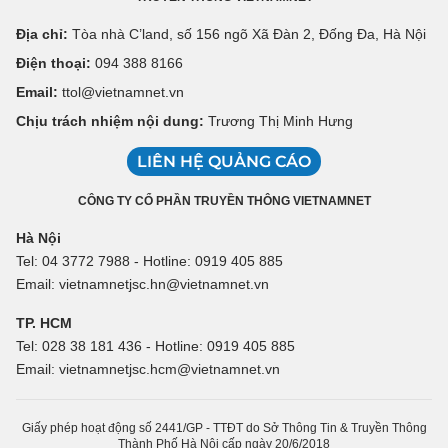
Địa chỉ:
Tòa nhà C’land, số 156 ngõ Xã Đàn 2, Đống Đa, Hà Nội
Điện thoại:
094 388 8166
Email:
ttol@vietnamnet.vn
Chịu trách nhiệm nội dung:
Trương Thị Minh Hưng
LIÊN HỆ QUẢNG CÁO
CÔNG TY CỔ PHẦN TRUYỀN THÔNG VIETNAMNET
Hà Nội
Tel: 04 3772 7988 - Hotline: 0919 405 885
Email: vietnamnetjsc.hn@vietnamnet.vn
TP. HCM
Tel: 028 38 181 436 - Hotline: 0919 405 885
Email: vietnamnetjsc.hcm@vietnamnet.vn
Giấy phép hoạt động số 2441/GP - TTĐT do Sở Thông Tin & Truyền Thông
Thành Phố Hà Nội cấp ngày 20/6/2018