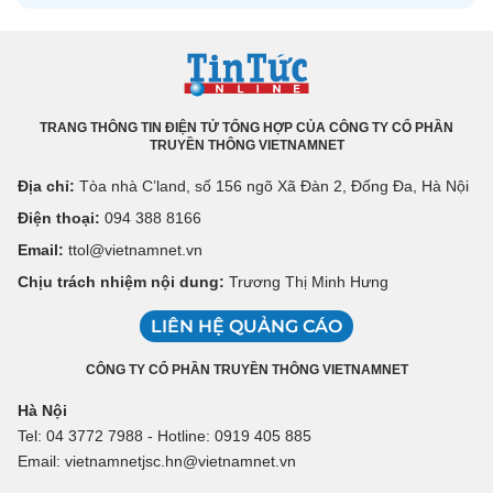
TRANG THÔNG TIN ĐIỆN TỬ TỔNG HỢP CỦA CÔNG TY CỔ PHẦN
TRUYỀN THÔNG VIETNAMNET
Địa chỉ:
Tòa nhà C’land, số 156 ngõ Xã Đàn 2, Đống Đa, Hà Nội
Điện thoại:
094 388 8166
Email:
ttol@vietnamnet.vn
Chịu trách nhiệm nội dung:
Trương Thị Minh Hưng
LIÊN HỆ QUẢNG CÁO
CÔNG TY CỔ PHẦN TRUYỀN THÔNG VIETNAMNET
Hà Nội
Tel: 04 3772 7988 - Hotline: 0919 405 885
Email: vietnamnetjsc.hn@vietnamnet.vn