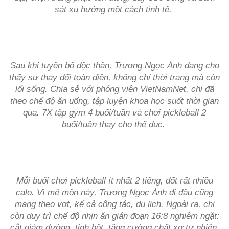
sát xu hướng một cách tinh tế.
Sau khi tuyên bố độc thân, Trương Ngọc Ánh đang cho
thấy sự thay đổi toàn diện, không chỉ thời trang mà còn
lối sống. Chia sẻ với phóng viên VietNamNet, chị đã
theo chế độ ăn uống, tập luyện khoa học suốt thời gian
qua. 7X tập gym 4 buổi/tuần và chơi pickleball 2
buổi/tuần thay cho thể dục.
Mỗi buổi chơi pickleball ít nhất 2 tiếng, đốt rất nhiều
calo. Vì mê môn này, Trương Ngọc Ánh đi đâu cũng
mang theo vợt, kể cả công tác, du lịch. Ngoài ra, chị
còn duy trì chế độ nhịn ăn gián đoạn 16:8 nghiêm ngặt:
cắt giảm đường, tinh bột, tăng cường chất xơ tự nhiên.