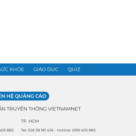
SỨC KHỎE
GIÁO DỤC
QUIZ
ÊN HỆ QUẢNG CÁO
ẦN TRUYỀN THÔNG VIETNAMNET
TP. HCM
 405 885
Tel: 028 38 181 436 - Hotline: 0919 405 885