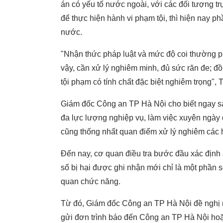
án có yếu tố nước ngoài, với các đối tượng t
để thực hiện hành vi phạm tội, thì hiện nay p
nước.
"Nhận thức pháp luật và mức độ coi thường p
vậy, cần xử lý nghiêm minh, đủ sức răn đe; đồn
tội phạm có tính chất đặc biệt nghiêm trọng
Giám đốc Công an TP Hà Nội cho biết ngay sau
đa lực lượng nghiệp vụ, làm việc xuyên ngày đ
cũng thống nhất quan điểm xử lý nghiêm các h
Đến nay, cơ quan điều tra bước đầu xác định 
số bị hại được ghi nhận mới chỉ là một phần s
quan chức năng.
Từ đó, Giám đốc Công an TP Hà Nội đề nghị n
gửi đơn trình báo đến Công an TP Hà Nội hoặc