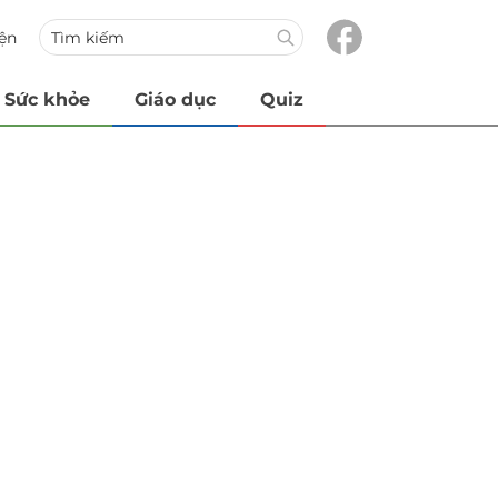
iện
Sức khỏe
Giáo dục
Quiz