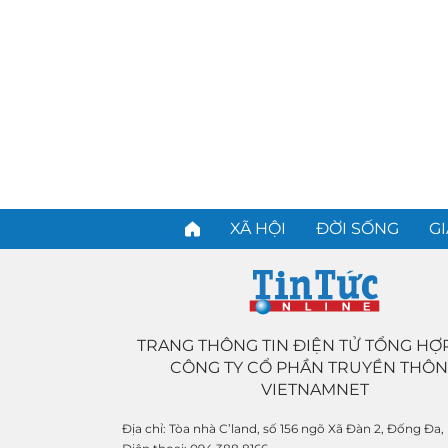
XÃ HỘI
ĐỜI SỐNG
GI
TRANG THÔNG TIN ĐIỆN TỬ TỔNG HỢ
CÔNG TY CỔ PHẦN TRUYỀN THÔ
VIETNAMNET
Địa chỉ:
Tòa nhà C’land, số 156 ngõ Xã Đàn 2, Đống Đa,