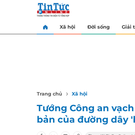
Xã hội
Đời sống
Giải t
Trang chủ
Xã hội
Tướng Công an vạch 
bản của đường dây '