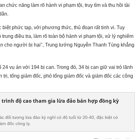
an chức năng làm rõ hành vi phạm tội, truy tìm và thu hồi tài
dân.
biệt phức tạp, với phương thức, thủ đoạn rất tinh vi. Tuy
 trung điều tra, làm rõ toàn bộ hành vi phạm tội, xử lý nghiêm
i sản cho người bị hại", Trung tướng Nguyễn Thanh Tùng khẳng
24 vụ án với 194 bị can. Trong đó, 34 bị can giữ vai trò lãnh
 trị, tổng giám đốc, phó tổng giám đốc và giám đốc các công
ó trình độ cao tham gia lừa đảo bán hợp đồng kỳ
 đối tượng lừa đảo kỳ nghỉ có độ tuổi từ 20-40, đặc biệt có
iám đốc công ty.