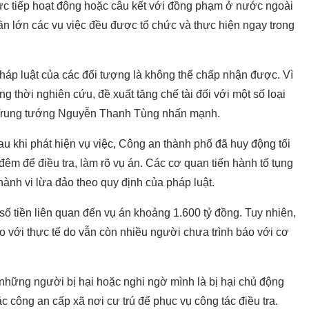
rực tiếp hoạt động hoặc câu kết với đồng phạm ở nước ngoài
hần lớn các vụ việc đều được tổ chức và thực hiện ngay trong
háp luật của các đối tượng là không thể chấp nhận được. Vì
g thời nghiên cứu, đề xuất tăng chế tài đối với một số loại
", Trung tướng Nguyễn Thanh Tùng nhấn mạnh.
 khi phát hiện vụ việc, Công an thành phố đã huy động tối
êm để điều tra, làm rõ vụ án. Các cơ quan tiến hành tố tụng
ành vi lừa đảo theo quy định của pháp luật.
số tiền liên quan đến vụ án khoảng 1.600 tỷ đồng. Tuy nhiên,
o với thực tế do vẫn còn nhiều người chưa trình báo với cơ
hững người bị hại hoặc nghi ngờ mình là bị hại chủ động
 công an cấp xã nơi cư trú để phục vụ công tác điều tra.