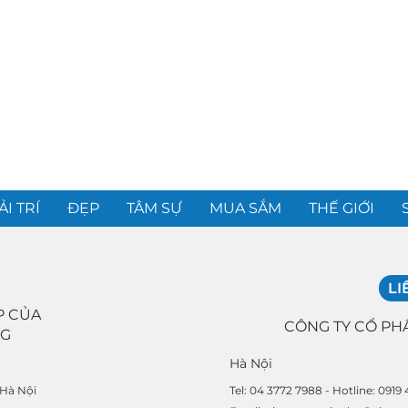
ẢI TRÍ
ĐẸP
TÂM SỰ
MUA SẮM
THẾ GIỚI
LI
P CỦA
CÔNG TY CỔ PH
NG
Hà Nội
Tel: 04 3772 7988 - Hotline: 0919
 Hà Nội