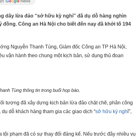
g dây lừa đảo “sở hữu kỳ nghỉ” đã dụ dỗ hàng nghìn
ỷ đồng. Công an Hà Nội cho biết đến nay đã khởi tố 194
g tướng Nguyễn Thanh Tùng, Giám đốc Công an TP Hà Nội,
ều vận hành theo chung một kịch bản, sử dụng thủ đoạn
anh Tùng thông tin trong buổi họp báo.
i tượng đã xây dựng kịch bản lừa đảo chặt chẽ, phân công
n, dụ dỗ khách hàng tham gia các giao dịch “
sở hữu kỳ ngh
ỉ”,
 tội phạm đã có sự thay đổi đáng kể. Nếu trước đây nhiều vụ