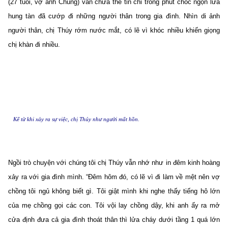
(27 tuổi, vợ anh Chung) vẫn chưa thể tin chỉ trong phút chốc ngọn lửa
hung tàn đã cướp đi những người thân trong gia đình. Nhìn di ảnh
người thân, chị Thúy rớm nước mắt, có lẽ vì khóc nhiều khiến giọng
chị khàn đi nhiều.
Kể từ khi xảy ra sự việc, chị Thúy như người mất hồn.
Ngồi trò chuyện với chúng tôi chị Thúy vẫn nhớ như in đêm kinh hoàng
xảy ra với gia đình mình. “Đêm hôm đó, có lẽ vì đi làm về mệt nên vợ
chồng tôi ngủ không biết gì. Tôi giật mình khi nghe thấy tiếng hô lớn
của mẹ chồng gọi các con. Tôi vội lay chồng dậy, khi anh ấy ra mở
cửa định đưa cả gia đình thoát thân thì lửa cháy dưới tầng 1 quá lớn