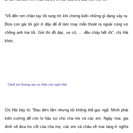
“Về đến nơi chân tay tôi rụng rời khi chứng kiến những gì đang xảy ra.
Đứa con gái tôi gửi ở đây để đi làm may mắn thoát ra ngoài cùng vợ
chồng anh trai tôi. Giờ thì đồ đạc, xe cộ, … đều cháy hết rồi”, chị Hải
khóc..
Cảnh tan hoang sau vụ cháy của ngôi nhà.
Chị Hải bày tỏ: “Đau đớn lắm nhưng tôi không thể gục ngã. Mình phải
kiên cường để còn lo hậu sự cho cha mẹ và các em. Ngày mai, gia
đình sẽ đưa tro cốt của cha mẹ, các em và cháu về mai táng ở nghĩa