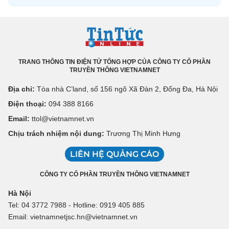
TRANG THÔNG TIN ĐIỆN TỬ TỔNG HỢP CỦA CÔNG TY CỔ PHẦN
TRUYỀN THÔNG VIETNAMNET
Địa chỉ:
Tòa nhà C’land, số 156 ngõ Xã Đàn 2, Đống Đa, Hà Nội
Điện thoại:
094 388 8166
Email:
ttol@vietnamnet.vn
Chịu trách nhiệm nội dung:
Trương Thị Minh Hưng
LIÊN HỆ QUẢNG CÁO
CÔNG TY CỔ PHẦN TRUYỀN THÔNG VIETNAMNET
Hà Nội
Tel: 04 3772 7988 - Hotline: 0919 405 885
Email: vietnamnetjsc.hn@vietnamnet.vn