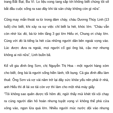
trang Bất Bạt, Ba Vì. Lo liệu xong tang sắp tới không biết chúng tôi sẽ
bắt đầu cuộc sống ra sao đây khi tài sản cháy không còn gì nữa”.
Cũng may mắn thoát ra từ trong đám cháy, cháu Dương Thùy Linh (13
tuổi) cho biết, khi xảy ra sự việc chỉ biết la hét, khóc lớn. “Cháu vẫn
còn nhớ lúc đó, bà từ trên tầng 3 gọi lớn Hiếu ơi, Chung ơi cháy lớn.
Cùng với đó là tiếng la hét của những người dân bên ngoài vọng vào.
Lúc được đưa ra ngoài, mọi người cố gọi ông bà, cậu mợ nhưng
không ai nói nữa”, Linh buồn bã.
Kể về gia đình ông Sơn, chị Nguyễn Thị Hoa - một người hàng xóm
cho biết, ông bà là người sống hiền lành, tốt bụng. Cả gia đình đều làm
thuê. Ông Sơn và vợ vài năm trở lại đây sức khỏe yếu nên phải ở nhà,
anh Hiếu thì đi lái xe tải còn vợ thì làm cho một nhà máy giấy.
“Tôi không sao quên được tối hôm đó, ngửi thấy mùi khét tôi vội chạy
ra cùng người dân hô hoán nhưng tuyệt vọng vì không thể phá cửa
xông vào, ngọn lửa quá lớn. Nhiều người múc nước dội vào nhưng