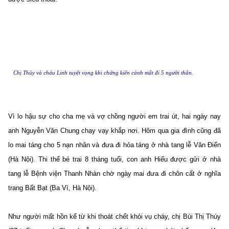
Chị Thúy và cháu Linh tuyệt vọng khi chứng kiến cảnh mất đi 5 người thân.
Vì lo hậu sự cho cha mẹ và vợ chồng người em trai út, hai ngày nay
anh Nguyễn Văn Chung chạy vạy khắp nơi. Hôm qua gia đình cũng đã
lo mai táng cho 5 nạn nhân và đưa đi hỏa táng ở nhà tang lễ Văn Điển
(Hà Nội). Thi thể bé trai 8 tháng tuổi, con anh Hiếu được gửi ở nhà
tang lễ Bệnh viện Thanh Nhàn chờ ngày mai đưa đi chôn cất ở nghĩa
trang Bất Bạt (Ba Vì, Hà Nội).
Như người mất hồn kể từ khi thoát chết khỏi vụ cháy, chị Bùi Thị Thúy