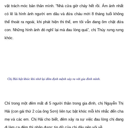
vặt trách móc bản thân mình. “Nhà cửa giờ cháy hết rồi. Ám ảnh nhất
có lẽ là hình ảnh người em dâu và đứa cháu mới 8 tháng tuổi không
thể thoát ra ngoài, khi phát hiện thi thể, em tôi vẫn đang ôm chặt đứa
con. Những hình ảnh đó nghĩ lại mà đau lòng quá”, chị Thúy rưng rưng
khóc.
Chị Hải bật khóc khi nhớ lại đêm định mệnh xảy ra với gia đình mình.
Chỉ trong một đêm mất đi 5 người thân trong gia đình, chị Nguyễn Thị
Hải (con gái thứ 2 của ông Sơn) liên tục bật khóc mỗi khi nhắc đến cha
mẹ và các em. Chị Hải cho biết, đêm xảy ra sự việc đau lòng chị đang
đi làm ca đêm thì nhận được tin dữ của chị dâu nên vội về.