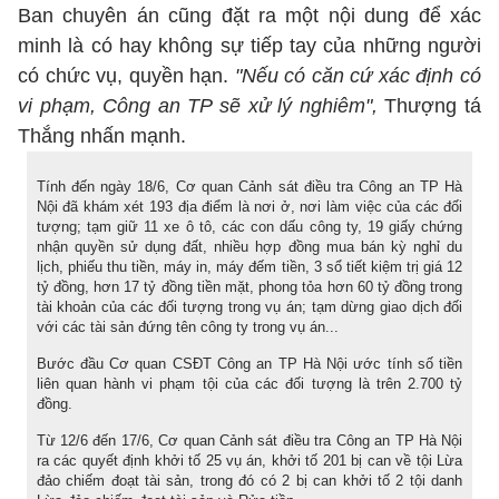
Ban chuyên án cũng đặt ra một nội dung để xác
minh là có hay không sự tiếp tay của những người
có chức vụ, quyền hạn.
"Nếu có căn cứ xác định có
vi phạm, Công an TP sẽ xử lý nghiêm",
Thượng tá
Thắng nhấn mạnh.
Tính đến ngày 18/6, Cơ quan Cảnh sát điều tra Công an TP Hà
Nội đã khám xét 193 địa điểm là nơi ở, nơi làm việc của các đối
tượng; tạm giữ 11 xe ô tô, các con dấu công ty, 19 giấy chứng
nhận quyền sử dụng đất, nhiều hợp đồng mua bán kỳ nghỉ du
lịch, phiếu thu tiền, máy in, máy đếm tiền, 3 sổ tiết kiệm trị giá 12
tỷ đồng, hơn 17 tỷ đồng tiền mặt, phong tỏa hơn 60 tỷ đồng trong
tài khoản của các đối tượng trong vụ án; tạm dừng giao dịch đối
với các tài sản đứng tên công ty trong vụ án...
Bước đầu Cơ quan CSĐT Công an TP Hà Nội ước tính số tiền
liên quan hành vi phạm tội của các đối tượng là trên 2.700 tỷ
đồng.
Từ 12/6 đến 17/6, Cơ quan Cảnh sát điều tra Công an TP Hà Nội
ra các quyết định khởi tố 25 vụ án, khởi tố 201 bị can về tội Lừa
đảo chiếm đoạt tài sản, trong đó có 2 bị can khởi tố 2 tội danh