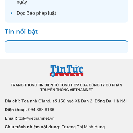
ngày
Đọc
Báo pháp luật
Tin nổi bật
TRANG THÔNG TIN ĐIỆN TỬ TỔNG HỢP CỦA CÔNG TY CỔ PHẦN
TRUYỀN THÔNG VIETNAMNET
Địa chỉ:
Tòa nhà C’land, số 156 ngõ Xã Đàn 2, Đống Đa, Hà Nội
Điện thoại:
094 388 8166
Email:
ttol@vietnamnet.vn
Chịu trách nhiệm nội dung:
Trương Thị Minh Hưng