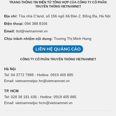
TRANG THÔNG TIN ĐIỆN TỬ TỔNG HỢP CỦA CÔNG TY CỔ PHẦN
TRUYỀN THÔNG VIETNAMNET
Địa chỉ:
Tòa nhà C’land, số 156 ngõ Xã Đàn 2, Đống Đa, Hà Nội
Điện thoại:
094 388 8166
Email:
ttol@vietnamnet.vn
Chịu trách nhiệm nội dung:
Trương Thị Minh Hưng
LIÊN HỆ QUẢNG CÁO
CÔNG TY CỔ PHẦN TRUYỀN THÔNG VIETNAMNET
Hà Nội
Tel: 04 3772 7988 - Hotline: 0919 405 885
Email: vietnamnetjsc.hn@vietnamnet.vn
TP. HCM
Tel: 028 38 181 436 - Hotline: 0919 405 885
Email: vietnamnetjsc.hcm@vietnamnet.vn