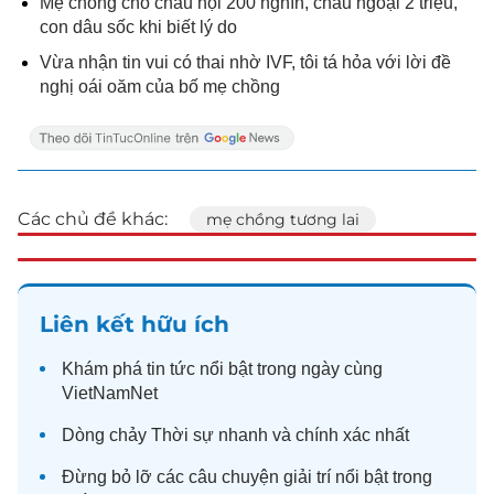
Mẹ chồng cho cháu nội 200 nghìn, cháu ngoại 2 triệu,
con dâu sốc khi biết lý do
Vừa nhận tin vui có thai nhờ IVF, tôi tá hỏa với lời đề
nghị oái oăm của bố mẹ chồng
Các chủ đề khác:
mẹ chồng tương lai
Liên kết hữu ích
Khám phá
tin tức
nổi bật trong ngày cùng
VietNamNet
Dòng chảy
Thời sự
nhanh và chính xác nhất
Đừng bỏ lỡ các câu chuyện
giải trí
nổi bật trong