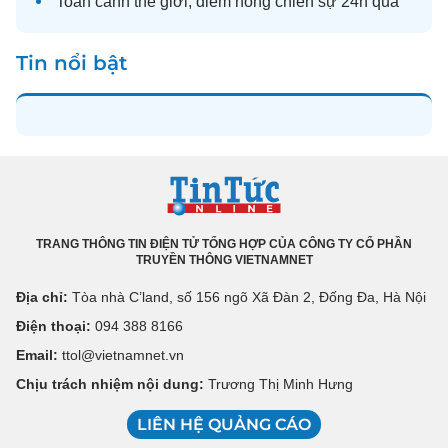
Toàn cảnh
thế giới
, điểm nóng chiến sự 24h qua
Tin nổi bật
TRANG THÔNG TIN ĐIỆN TỬ TỔNG HỢP CỦA CÔNG TY CỔ PHẦN
TRUYỀN THÔNG VIETNAMNET
Địa chỉ:
Tòa nhà C’land, số 156 ngõ Xã Đàn 2, Đống Đa, Hà Nội
Điện thoại:
094 388 8166
Email:
ttol@vietnamnet.vn
Chịu trách nhiệm nội dung:
Trương Thị Minh Hưng
LIÊN HỆ QUẢNG CÁO