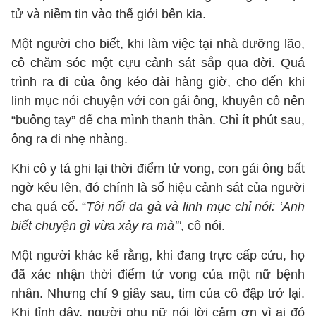
tử và niềm tin vào thế giới bên kia.
Một người cho biết, khi làm việc tại nhà dưỡng lão,
cô chăm sóc một cựu cảnh sát sắp qua đời. Quá
trình ra đi của ông kéo dài hàng giờ, cho đến khi
linh mục nói chuyện với con gái ông, khuyên cô nên
“buông tay” để cha mình thanh thản. Chỉ ít phút sau,
ông ra đi nhẹ nhàng.
Khi cô y tá ghi lại thời điểm tử vong, con gái ông bất
ngờ kêu lên, đó chính là số hiệu cảnh sát của người
cha quá cố. “
Tôi nổi da gà và linh mục chỉ nói: ‘Anh
biết chuyện gì vừa xảy ra mà'"
, cô nói.
Một người khác kể rằng, khi đang trực cấp cứu, họ
đã xác nhận thời điểm tử vong của một nữ bệnh
nhân. Nhưng chỉ 9 giây sau, tim của cô đập trở lại.
Khi tỉnh dậy, người phụ nữ nói lời cảm ơn vì ai đó