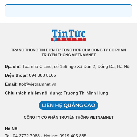
TRANG THÔNG TIN ĐIỆN TỬ TỔNG HỢP CỦA CÔNG TY CỔ PHẦN
TRUYỀN THÔNG VIETNAMNET
Địa chỉ:
Tòa nhà C’land, số 156 ngõ Xã Đàn 2, Đống Đa, Hà Nội
Điện thoại:
094 388 8166
Email:
ttol@vietnamnet.vn
Chịu trách nhiệm nội dung:
Trương Thị Minh Hưng
LIÊN HỆ QUẢNG CÁO
CÔNG TY CỔ PHẦN TRUYỀN THÔNG VIETNAMNET
Hà Nội
Tel: 04 3772 7988 - Hotline: 0919 405 885