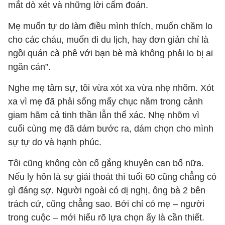
mắt dò xét và những lời cấm đoán.
Mẹ muốn tự do làm điều mình thích, muốn chăm lo
cho các cháu, muốn đi du lịch, hay đơn giản chỉ là
ngồi quán cà phê với bạn bè mà không phải lo bị ai
ngăn cản”.
Nghe mẹ tâm sự, tôi vừa xót xa vừa nhẹ nhõm. Xót
xa vì mẹ đã phải sống mấy chục năm trong cảnh
giam hãm cả tinh thần lẫn thể xác. Nhẹ nhõm vì
cuối cùng mẹ đã dám bước ra, dám chọn cho mình
sự tự do và hạnh phúc.
Tôi cũng không còn cố gắng khuyên can bố nữa.
Nếu ly hôn là sự giải thoát thì tuổi 60 cũng chẳng có
gì đáng sợ. Người ngoài có dị nghị, ông bà 2 bên
trách cứ, cũng chẳng sao. Bởi chỉ có mẹ – người
trong cuộc – mới hiểu rõ lựa chọn ấy là cần thiết.