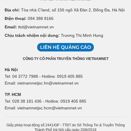
Địa chỉ:
Tòa nhà C’land, số 156 ngõ Xã Đàn 2, Đống Đa, Hà Nội
Điện thoại:
094 388 8166
Email:
ttol@vietnamnet.vn
Chịu trách nhiệm nội dung:
Trương Thị Minh Hưng
LIÊN HỆ QUẢNG CÁO
CÔNG TY CỔ PHẦN TRUYỀN THÔNG VIETNAMNET
Hà Nội
Tel: 04 3772 7988 - Hotline: 0919 405 885
Email: vietnamnetjsc.hn@vietnamnet.vn
TP. HCM
Tel: 028 38 181 436 - Hotline: 0919 405 885
Email: vietnamnetjsc.hcm@vietnamnet.vn
Giấy phép hoạt động số 2441/GP - TTĐT do Sở Thông Tin & Truyền Thông
Thành Phố Hà Nội cấp ngày 20/6/2018