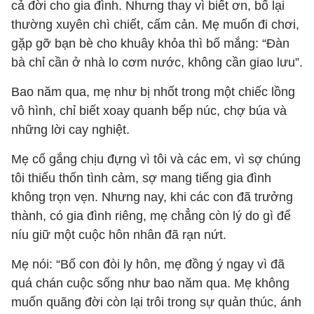
cả đời cho gia đình. Nhưng thay vì biết ơn, bố lại
thường xuyên chì chiết, cấm cản. Mẹ muốn đi chơi,
gặp gỡ bạn bè cho khuây khỏa thì bố mắng: “Đàn
bà chỉ cần ở nhà lo cơm nước, không cần giao lưu”.
Bao năm qua, mẹ như bị nhốt trong một chiếc lồng
vô hình, chỉ biết xoay quanh bếp núc, chợ búa và
những lời cay nghiệt.
Mẹ cố gắng chịu đựng vì tôi và các em, vì sợ chúng
tôi thiếu thốn tình cảm, sợ mang tiếng gia đình
không trọn vẹn. Nhưng nay, khi các con đã trưởng
thành, có gia đình riêng, mẹ chẳng còn lý do gì để
níu giữ một cuộc hôn nhân đã rạn nứt.
Mẹ nói: “Bố con đòi ly hôn, mẹ đồng ý ngay vì đã
quá chán cuộc sống như bao năm qua. Mẹ không
muốn quãng đời còn lại trôi trong sự quản thúc, ánh