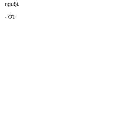
nguội.
- Ớt: