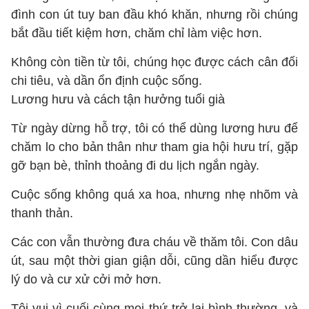
đình con út tuy ban đầu khó khăn, nhưng rồi chúng
bắt đầu tiết kiệm hơn, chăm chỉ làm việc hơn.
Không còn tiền từ tôi, chúng học được cách cân đối
chi tiêu, và dần ổn định cuộc sống.
Lương hưu và cách tận hưởng tuổi già
Từ ngày dừng hỗ trợ, tôi có thể dùng lương hưu để
chăm lo cho bản thân như tham gia hội hưu trí, gặp
gỡ bạn bè, thỉnh thoảng đi du lịch ngắn ngày.
Cuộc sống không quá xa hoa, nhưng nhẹ nhõm và
thanh thản.
Các con vẫn thường đưa cháu về thăm tôi. Con dâu
út, sau một thời gian giận dỗi, cũng dần hiểu được
lý do và cư xử cởi mở hơn.
Tôi vui vì cuối cùng mọi thứ trở lại bình thường, và