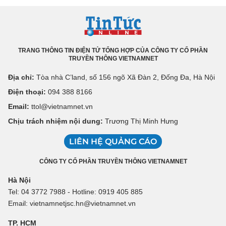
TRANG THÔNG TIN ĐIỆN TỬ TỔNG HỢP CỦA CÔNG TY CỔ PHẦN
TRUYỀN THÔNG VIETNAMNET
Địa chỉ:
Tòa nhà C’land, số 156 ngõ Xã Đàn 2, Đống Đa, Hà Nội
Điện thoại:
094 388 8166
Email:
ttol@vietnamnet.vn
Chịu trách nhiệm nội dung:
Trương Thị Minh Hưng
LIÊN HỆ QUẢNG CÁO
CÔNG TY CỔ PHẦN TRUYỀN THÔNG VIETNAMNET
Hà Nội
Tel: 04 3772 7988 - Hotline: 0919 405 885
Email: vietnamnetjsc.hn@vietnamnet.vn
TP. HCM