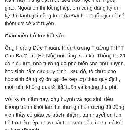
Năm nay, Tùng đặt mục tiêu vào Học viện Ngoại
giao. Ngoài ôn thi tốt nghiệp, em cũng đăng ký dự
kỳ thi đánh giá năng lực của Đại học quốc gia để có
thêm cơ sở xét tuyển.
Giáo viên hỗ trợ hết sức
Ông Hoàng Đức Thuận, Hiệu trưởng Trường THPT
Cao Bá Quát (Hà Nội) nói rằng, sau khi Thông tư 29
có hiệu lực, nhà trường đã phổ biến cho phụ huynh,
học sinh nắm các quy định. Sau đó, tổ chức cho
học sinh đăng ký ôn tập để xếp lớp theo quy định,
mỗi môn không quá 2 tiết/ tuần và không thu phí.
Với kỳ thi năm nay, phụ huynh và học sinh đều
không tránh khỏi tâm tư nhưng nhà trường đã động
viên thầy cô giáo có trách nhiệm, tâm huyết ôn tập,
hỗ trợ trên lớp, chữa bài học sinh để các em có kết