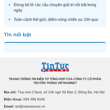
Đừng bỏ lỡ các câu chuyện
giải trí
nổi bật trong
ngày
Toàn cảnh
thế giới
, điểm nóng chiến sự 24h qua
Tin nổi bật
TRANG THÔNG TIN ĐIỆN TỬ TỔNG HỢP CỦA CÔNG TY CỔ PHẦN
TRUYỀN THÔNG VIETNAMNET
Địa chỉ:
Tòa nhà C’land, số 156 ngõ Xã Đàn 2, Đống Đa, Hà Nội
Điện thoại:
094 388 8166
Email:
ttol@vietnamnet.vn