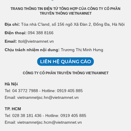
TRANG THÔNG TIN ĐIỆN TỬ TỔNG HỢP CỦA CÔNG TY CỔ PHẦN
TRUYỀN THÔNG VIETNAMNET
Địa chỉ:
Tòa nhà C’land, số 156 ngõ Xã Đàn 2, Đống Đa, Hà Nội
Điện thoại:
094 388 8166
Email:
ttol@vietnamnet.vn
Chịu trách nhiệm nội dung:
Trương Thị Minh Hưng
LIÊN HỆ QUẢNG CÁO
CÔNG TY CỔ PHẦN TRUYỀN THÔNG VIETNAMNET
Hà Nội
Tel: 04 3772 7988 - Hotline: 0919 405 885
Email: vietnamnetjsc.hn@vietnamnet.vn
TP. HCM
Tel: 028 38 181 436 - Hotline: 0919 405 885
Email: vietnamnetjsc.hcm@vietnamnet.vn