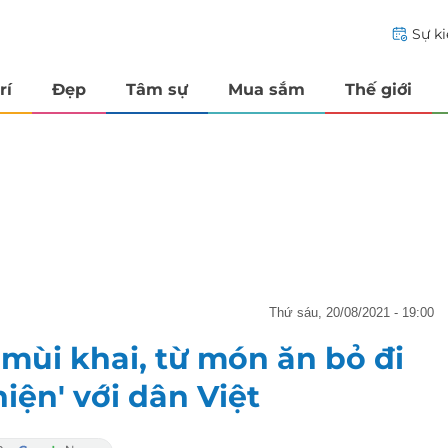
Sự k
rí
Đẹp
Tâm sự
Mua sắm
Thế giới
thứ sáu, 20/08/2021 - 19:00
ó mùi khai, từ món ăn bỏ đi
iện' với dân Việt