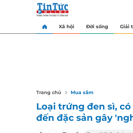
Xã hội
Đời sống
Giải t
Trang chủ
Mua sắm
Loại trứng đen sì, c
đến đặc sản gây 'ngh