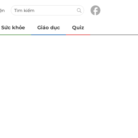
iện
Sức khỏe
Giáo dục
Quiz