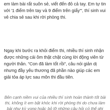
em làm bài rất suôn sẻ, viết đến đỏ cả tay. Em tự tin
với '1 điểm trên tay và 9 điểm trên giấy'", thí sinh vui
vẻ chia sẻ sau khi rời phòng thi.
Ngay khi bước ra khỏi điểm thi, nhiều thí sinh nhận
được những cái ôm thật chặt cùng lời động viên từ
người thân. "Con đã làm tốt rồi", câu nói giản dị
nhưng đầy yêu thương đã phần nào giúp các em
giải tỏa áp lực sau môn thi đầu tiên.
Bên cạnh niềm vui của nhiều thí sinh hoàn thành tốt bài
thi, không ít em bật khóc khi rời phòng thi do chưa làm
bài như kỳ vọng hoặc bỏ lỡ những câu hỏi có thể ghi