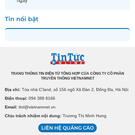
ngày
Tin nổi bật
TRANG THÔNG TIN ĐIỆN TỬ TỔNG HỢP CỦA CÔNG TY CỔ PHẦN
TRUYỀN THÔNG VIETNAMNET
Địa chỉ:
Tòa nhà C’land, số 156 ngõ Xã Đàn 2, Đống Đa, Hà Nội
Điện thoại:
094 388 8166
Email:
ttol@vietnamnet.vn
Chịu trách nhiệm nội dung:
Trương Thị Minh Hưng
LIÊN HỆ QUẢNG CÁO