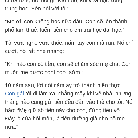
chưa từng đòi hỏi gì. Năm đó, khi vừa học xong
trung học, Yến nói với tôi:
“Mẹ ơi, con không học nữa đâu. Con sẽ lên thành
phố làm thuê, kiếm tiền cho em trai học đại học.”
Tôi vừa nghe vừa khóc, nắm tay con mà run. Nó chỉ
cười, nói rất nhẹ nhàng:
“Khi nào con có tiền, con sẽ chăm sóc mẹ cha. Con
muốn mẹ được nghỉ ngơi sớm.”
10 năm sau, lời nói năm ấy trở thành hiện thực.
Con gái
tôi đi làm xa, chẳng mấy khi về nhà, nhưng
tháng nào cũng gửi tiền đều đặn vào thẻ cho tôi. Nó
bảo: “Mẹ giữ số tiền này cho con, đừng tiêu vội.
Đây là của hồi môn, là tiền dưỡng già cho bố mẹ
nữa.”