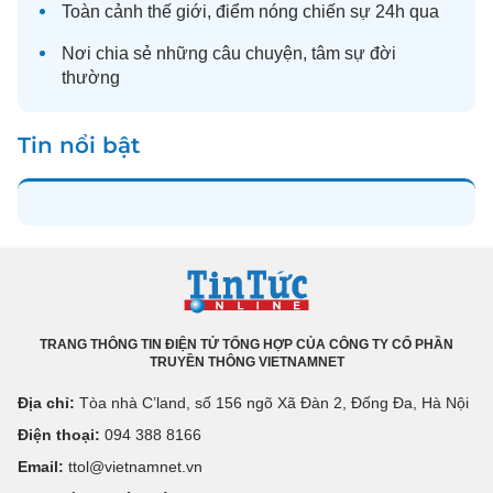
Toàn cảnh
thế giới
, điểm nóng chiến sự 24h qua
Nơi chia sẻ những câu chuyện,
tâm sự
đời
thường
Tin nổi bật
TRANG THÔNG TIN ĐIỆN TỬ TỔNG HỢP CỦA CÔNG TY CỔ PHẦN
TRUYỀN THÔNG VIETNAMNET
Địa chỉ:
Tòa nhà C’land, số 156 ngõ Xã Đàn 2, Đống Đa, Hà Nội
Điện thoại:
094 388 8166
Email:
ttol@vietnamnet.vn