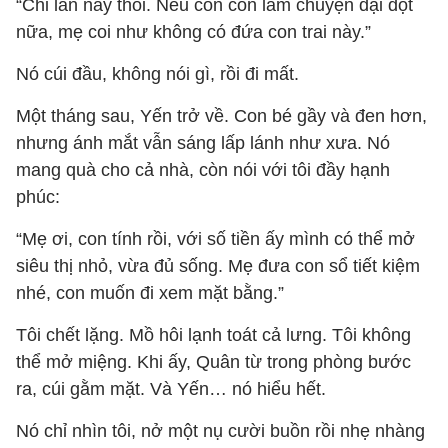
“Chỉ lần này thôi. Nếu con còn làm chuyện dại dột
nữa, mẹ coi như không có đứa con trai này.”
Nó cúi đầu, không nói gì, rồi đi mất.
Một tháng sau, Yến trở về. Con bé gầy và đen hơn,
nhưng ánh mắt vẫn sáng lấp lánh như xưa. Nó
mang quà cho cả nhà, còn nói với tôi đầy hạnh
phúc:
“Mẹ ơi, con tính rồi, với số tiền ấy mình có thể mở
siêu thị nhỏ, vừa đủ sống. Mẹ đưa con sổ tiết kiệm
nhé, con muốn đi xem mặt bằng.”
Tôi chết lặng. Mồ hôi lạnh toát cả lưng. Tôi không
thể mở miệng. Khi ấy, Quân từ trong phòng bước
ra, cúi gằm mặt. Và Yến… nó hiểu hết.
Nó chỉ nhìn tôi, nở một nụ cười buồn rồi nhẹ nhàng