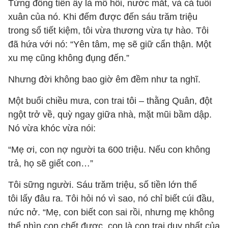
Từng đồng tiền ấy là mồ hôi, nước mắt, và cả tuổi
xuân của nó. Khi đếm được đến sáu trăm triệu
trong sổ tiết kiệm, tôi vừa thương vừa tự hào. Tôi
đã hứa với nó: “Yên tâm, mẹ sẽ giữ cẩn thận. Một
xu mẹ cũng không đụng đến.”
Nhưng đời không bao giờ êm đềm như ta nghĩ.
Một buổi chiều mưa, con trai tôi – thằng Quân, đột
ngột trở về, quỳ ngay giữa nhà, mặt mũi bầm dập.
Nó vừa khóc vừa nói:
“Mẹ ơi, con nợ người ta 600 triệu. Nếu con không
trả, họ sẽ giết con…”
Tôi sững người. Sáu trăm triệu, số tiền lớn thế
tôi lấy đâu ra. Tôi hỏi nó vì sao, nó chỉ biết cúi đầu,
nức nở. “Mẹ, con biết con sai rồi, nhưng mẹ không
thể nhìn con chết được, con là con trai duy nhất của