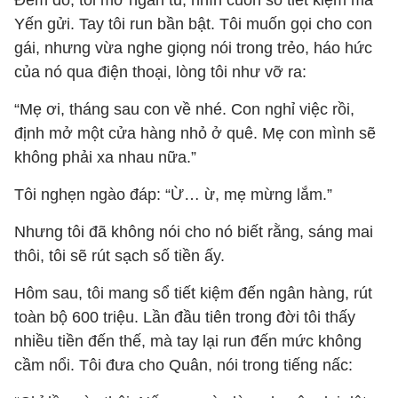
Đêm đó, tôi mở ngăn tủ, nhìn cuốn sổ tiết kiệm mà
Yến gửi. Tay tôi run bần bật. Tôi muốn gọi cho con
gái, nhưng vừa nghe giọng nói trong trẻo, háo hức
của nó qua điện thoại, lòng tôi như vỡ ra:
“Mẹ ơi, tháng sau con về nhé. Con nghỉ việc rồi,
định mở một cửa hàng nhỏ ở quê. Mẹ con mình sẽ
không phải xa nhau nữa.”
Tôi nghẹn ngào đáp: “Ừ… ừ, mẹ mừng lắm.”
Nhưng tôi đã không nói cho nó biết rằng, sáng mai
thôi, tôi sẽ rút sạch số tiền ấy.
Hôm sau, tôi mang sổ tiết kiệm đến ngân hàng, rút
toàn bộ 600 triệu. Lần đầu tiên trong đời tôi thấy
nhiều tiền đến thế, mà tay lại run đến mức không
cầm nổi. Tôi đưa cho Quân, nói trong tiếng nấc: