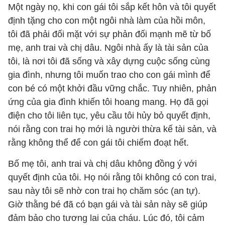
Một ngày nọ, khi con gái tôi sắp kết hôn và tôi quyết
định tặng cho con một ngôi nhà làm của hồi môn,
tôi đã phải đối mặt với sự phản đối mạnh mẽ từ bố
mẹ, anh trai và chị dâu. Ngôi nhà ấy là tài sản của
tôi, là nơi tôi đã sống và xây dựng cuộc sống cùng
gia đình, nhưng tôi muốn trao cho con gái mình để
con bé có một khởi đầu vững chắc. Tuy nhiên, phản
ứng của gia đình khiến tôi hoang mang. Họ đã gọi
điện cho tôi liên tục, yêu cầu tôi hủy bỏ quyết định,
nói rằng con trai họ mới là người thừa kế tài sản, và
rằng không thể để con gái tôi chiếm đoạt hết.
Bố mẹ tôi, anh trai và chị dâu không đồng ý với
quyết định của tôi. Họ nói rằng tôi không có con trai,
sau này tôi sẽ nhờ con trai họ chăm sóc (an tự).
Giờ thằng bé đã có bạn gái và tài sản này sẽ giúp
đảm bảo cho tương lai của cháu. Lúc đó, tôi cảm