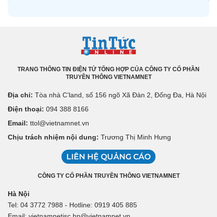
TRANG THÔNG TIN ĐIỆN TỬ TỔNG HỢP CỦA CÔNG TY CỔ PHẦN
TRUYỀN THÔNG VIETNAMNET
Địa chỉ:
Tòa nhà C’land, số 156 ngõ Xã Đàn 2, Đống Đa, Hà Nội
Điện thoại:
094 388 8166
Email:
ttol@vietnamnet.vn
Chịu trách nhiệm nội dung:
Trương Thị Minh Hưng
LIÊN HỆ QUẢNG CÁO
CÔNG TY CỔ PHẦN TRUYỀN THÔNG VIETNAMNET
Hà Nội
Tel: 04 3772 7988 - Hotline: 0919 405 885
Email: vietnamnetjsc.hn@vietnamnet.vn